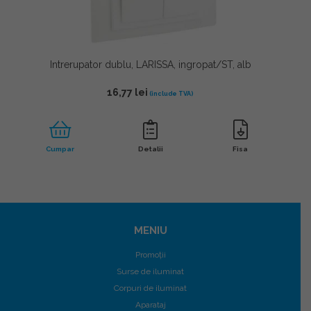
Intrerupator dublu, LARISSA, ingropat/ST, alb
16,77
lei
Cumpar
Detalii
Fisa
MENIU
Promoții
Surse de iluminat
Corpuri de iluminat
Aparataj