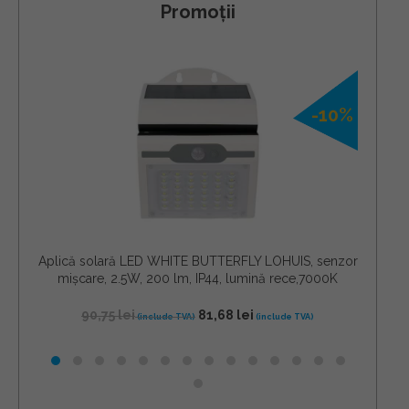
Promoții
-10%
Aplică solară LED WHITE BUTTERFLY LOHUIS, senzor
Apli
mișcare, 2.5W, 200 lm, IP44, lumină rece,7000K
mi
90,75
lei
81,68
lei