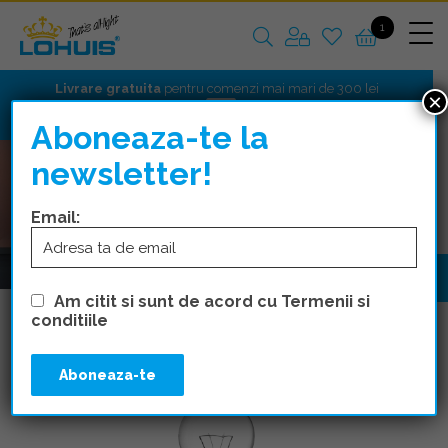
1
Livrare gratuita
pentru comenzi mai mari de 300 lei
×
Aboneaza-te la
newsletter!
Email:
Am citit si sunt de acord cu Termenii si
conditiile
Traditional