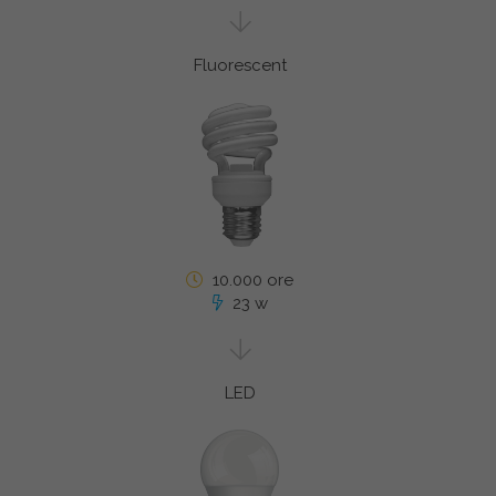
Fluorescent
10.000 ore
23 w
LED