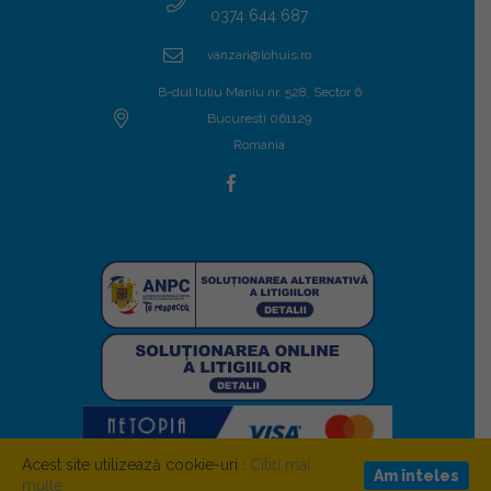
0374 644 687
vanzari@lohuis.ro
B-dul Iuliu Maniu nr. 528, Sector 6
Bucuresti 061129
Romania
Acest site utilizează cookie-uri :
Citiți mai
Am inteles
multe