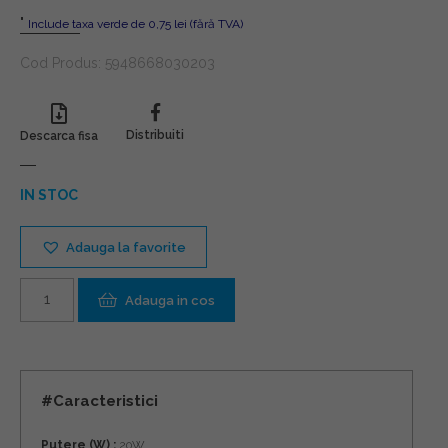
"
Include taxa verde de 0,75 lei (fără TVA)
Cod Produs:
5948668030203
Distribuiti
Descarca fisa
IN STOC
Adauga la favorite
Cantitate
Adauga in cos
#Caracteristici
Putere (W) :
20W