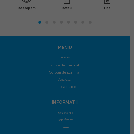
Descoperă
Detalii
Fisa
MENIU
Promoții
Surse de iluminat
Corpuri de iluminat
Aparataj
Lichidare stoc
INFORMATII
Despre noi
Certificate
Livrare