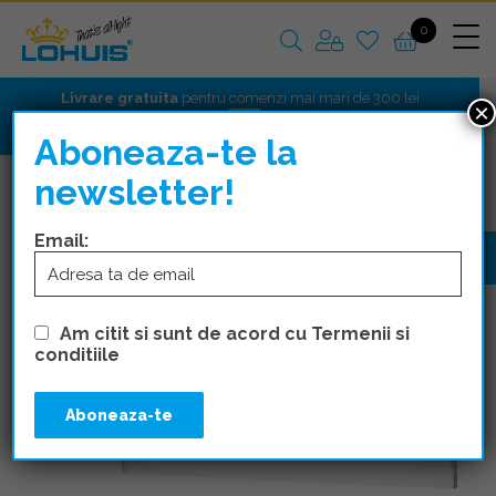
0
Livrare gratuita
pentru comenzi mai mari de 300 lei
×
Aboneaza-te la
newsletter!
CORPURI DE ILUMINAT
ILUMINAT GENERAL
Email:
Am citit si sunt de acord cu Termenii si
conditiile