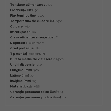
Tensiune alimentare :
230V
Frecvență (Hz) :
50
Flux luminos (lm) :
2000
Temperatură de culoare (K) :
6500
Culoare :
Alb
Întrerupător :
DA
Clasa eficienței energetice :
F
Dispersor :
Policarbonat
Grad protecție :
IP44
Tip montaj :
Aparent/PT
Durata medie de viață (ore) :
25000
Unghi dispersie :
270˚
Lungime (mm) :
900
Lățime (mm) :
55
Înălțime (mm) :
65
Material bază :
ABS
Garanție persoane fizice (luni) :
24
Garanție persoane juridice (luni) :
12