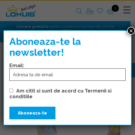
0
Livrare gratuita
pentru comenzi mai mari de 300 lei
×
Aboneaza-te la
newsletter!
CORPURI DE ILUMINAT
SOLARE
Email:
Am citit si sunt de acord cu Termenii si
conditiile