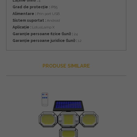
Lățime (mm) :
4
Grad de protecție :
IP65
Alimentare :
Prin port USB
Sistem suportat :
Android
Aplicație :
LotusLamp X
Garanție persoane fizice (luni) :
24
Garanție persoane juridice (luni) :
12
PRODUSE SIMILARE