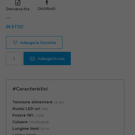
Distribuiti
Descarca fisa
IN STOC
Adauga la favorite
Cantitate
Adauga in cos
#Caracteristici
Tensiune alimentare :
5 Vcc
Număr LED-uri :
100
Putere (W) :
2.5W
Culoare :
Multicoloră
Lungime (mm) :
10 m