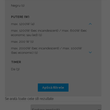
Negru
(1)
PUTERE (W)
max. 1200W
(4)
max. 1200W (bec incandescent) / max. 600W (bec
economic sau led)
(1)
max. 200 W
(1)
max. 2000W (bec incandescent) / max. 1000W
(bec economic)
(1)
max. 60W
(1)
TIMER
max. 800W
(1)
Da
(3)
Aplică filtrele
Se arată toate cele 18 rezultate