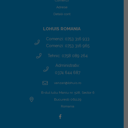
Comenzi
Adrese
Detalii cont
LOHUIS ROMANIA
Comenzi: 0753 316 933
Comenzi: 0753 316 965
Tehnic: 0758 089 264
Administrativ:
0374 644 687
vanzari@lohuis.ro
B-dul Iuliu Maniu nr. 528, Sector 6
Bucuresti 061129
Romania