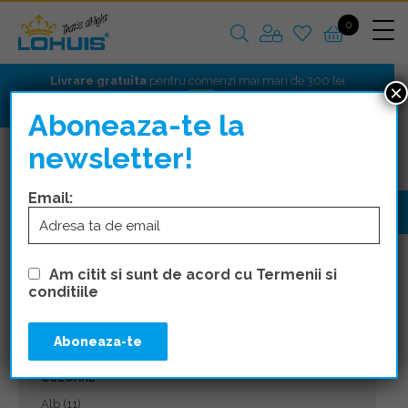
0
Livrare gratuita
pentru comenzi mai mari de 300 lei
×
Aboneaza-te la
newsletter!
APARATAJ
SENZORI
Email:
FILTRE
Am citit si sunt de acord cu Termenii si
PRET
conditiile
15 lei
176 lei
15
55
96
136
176
CULOARE
Alb
(11)