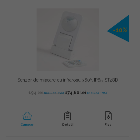
-10%
Senzor de mișcare cu infraroșu 360º, IP65, ST28D
194
lei
174,60
lei
Cumpar
Detalii
Fisa