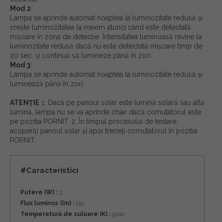
Mod 2
:
Lampa se aprinde automat noaptea la luminozitate redusă și
crește luminozitatea la maxim atunci când este detectată
mișcare în zona de detecție. Intensitatea luminoasă revine la
luminozitate redusă dacă nu este detectată mișcare timp de
20 sec. și continuă să lumineze până în zori.
Mod 3
:
Lampa se aprinde automat noaptea la luminozitate redusă și
luminează până în zori.
ATENȚIE
1. Dacă pe panoul solar este lumină solară sau altă
lumină, lampa nu se va aprinde chiar dacă comutatorul este
pe pozitia PORNIT. 2, În timpul procesului de testare,
acoperiți panoul solar și apoi treceți comutatorul în pozitia
PORNIT.
#Caracteristici
Putere (W) :
3
Flux luminos (lm) :
150
Temperatură de culoare (K) :
5000