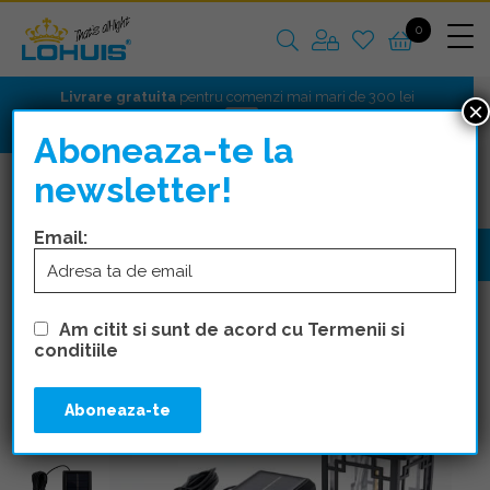
0
Livrare gratuita
pentru comenzi mai mari de 300 lei
×
Aboneaza-te la
newsletter!
CORPURI DE ILUMINAT
SOLARE
Email:
Am citit si sunt de acord cu Termenii si
conditiile