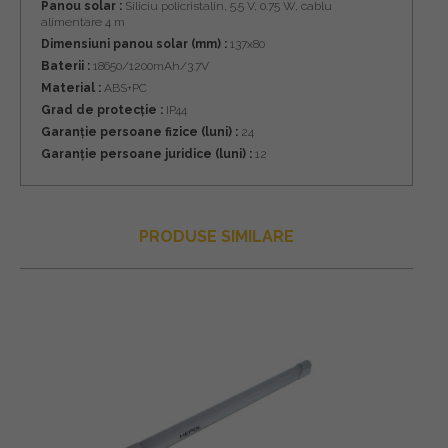
Panou solar :
Siliciu policristalin, 5.5 V, 0.75 W, cablu
alimentare 4 m
Dimensiuni panou solar (mm) :
137x80
Baterii :
18650/1200mAh/3.7V
Material :
ABS+PC
Grad de protecție :
IP44
Garanție persoane fizice (luni) :
24
Garanție persoane juridice (luni) :
12
PRODUSE SIMILARE