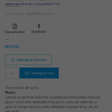
Valoare taxă B/A de 0,2124 lei (fără TVA)
Cod Produs:
5948668037004
Distribuiti
Descarca fisa
IN STOC
Adauga la favorite
Cantitate
Adauga in cos
Trei moduri de lucru:
Mod 1
:
Lampa se aprinde automat noaptea la luminozitate maximă
atunci când este detectată mișcare în zona de detecție și
apoi se stinge dacă nu este detectată mișcare timp de 20
secunde.