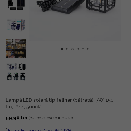
Lampă LED solară tip felinar (pătrată), 3W, 150
lm, IP44, 5000K
59,90
lei
(cu toate taxele incluse)
"
Include taxa verde de 0,15 lei (fără TVA)