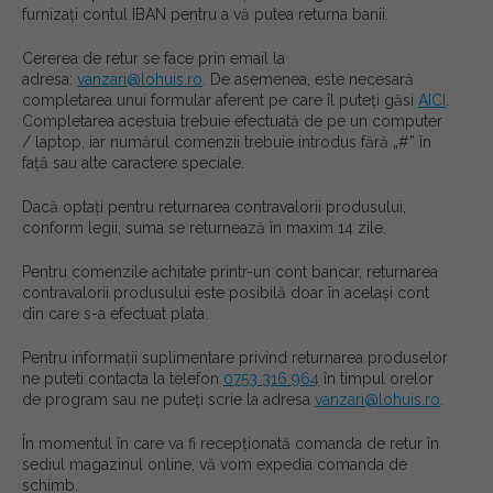
furnizați contul IBAN pentru a vă putea returna banii.
Cererea de retur se face prin email la
adresa:
vanzari@lohuis.ro
. De asemenea, este necesară
completarea unui formular aferent pe care îl puteți găsi
AICI
.
Completarea acestuia trebuie efectuată de pe un computer
/ laptop, iar numărul comenzii trebuie introdus fără „#” în
față sau alte caractere speciale.
Dacă optați pentru returnarea contravalorii produsului,
conform legii, suma se returnează în maxim 14 zile.
Pentru comenzile achitate printr-un cont bancar, returnarea
contravalorii produsului este posibilă doar în același cont
din care s-a efectuat plata.
Pentru informații suplimentare privind returnarea produselor
ne puteti contacta la telefon
0753 316 964
în timpul orelor
de program sau ne puteți scrie la adresa
vanzari@lohuis.ro
.
În momentul în care va fi recepționată comanda de retur în
sediul magazinul online, vă vom expedia comanda de
schimb.