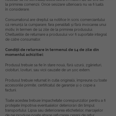
la primirea comenzii. Orice sesizare ulterioară nu va fi luată
în considerare.
Consumatorul are dreptul sa notifice în scris comerciantului
că renunță la cumparare, fara penalitati și fără invocarea unui
motiv, în termen de 14 zile de la primirea produsului.
Cheltuielile de returnare a produsului vor fi suportate integral
de către consumator.
Condiții de returnare în termenul de 14 de zile din
momentul achizitiei:
Produsul trebuie sa fie în stare nouă, fără uzură, zgârieturi,
ciobituri, lovituri, sau vicii cauzate de un șoc extern.
Produsul trebuie returnat în cutia originală, împreuna cu toate
accesoriile primite, certificatul de garanție și o copie a
facturii.
Toate acestea trebuie împachetate corespunzător pentru a fi
protejate împotriva eventualelor deteriorări din timpul
transportului. Lipsa sau deteriorarea etichetelor, marcajelor
de pe produse poate atrage refuzarea cererii de retur.