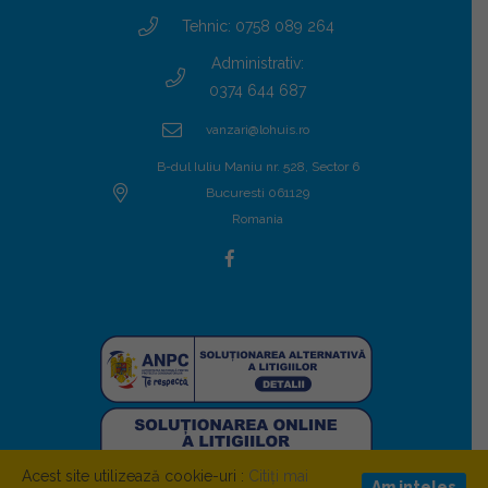
Tehnic: 0758 089 264
Administrativ:
0374 644 687
vanzari@lohuis.ro
B-dul Iuliu Maniu nr. 528, Sector 6
Bucuresti 061129
Romania
Acest site utilizează cookie-uri :
Citiți mai
Am inteles