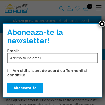
0
Livrare gratuita
pentru comenzi mai mari de 300 lei
×
Aboneaza-te la
newsletter!
POLITICA DE RETUR
Email:
Pentru produsele livrate prin curier sau ridicate din
magazin:
Am citit si sunt de acord cu Termenii si
Dacă alegerea făcută vă nemulțumeste în vreun fel, sau
conditiile
dacă pur și simplu v-ați răzgândit, aveți 14 zile din
momentul achiziției, pentru a cere înlocuirea produsului,
returnarea contravalorii acestuia sau înlocuirea cu un alt
model.
Dacă ați primit produsul incomplet sau este neconform, este
necesar sa ne semnalați acest lucru în maxim 48 de ore de