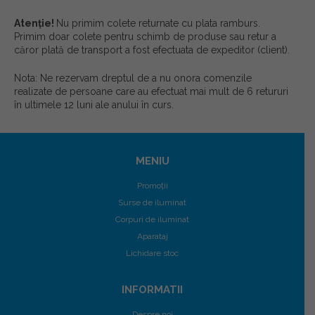
Atenție!
Nu primim colete returnate cu plata ramburs.
Primim doar colete pentru schimb de produse sau retur a
căror plată de transport a fost efectuata de expeditor (client).
Nota: Ne rezervam dreptul de a nu onora comenzile
realizate de persoane care au efectuat mai mult de 6 retururi
în ultimele 12 luni ale anului în curs.
MENIU
Promoții
Surse de iluminat
Corpuri de iluminat
Aparataj
Lichidare stoc
INFORMATII
Despre noi