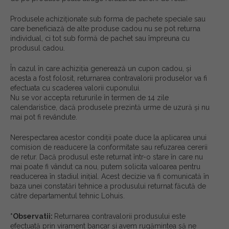
Produsele achiziționate sub forma de pachete speciale sau
care beneficiază de alte produse cadou nu se pot returna
individual, ci tot sub formă de pachet sau împreuna cu
produsul cadou.
În cazul în care achiziția generează un cupon cadou, și
acesta a fost folosit, returnarea contravalorii produselor va fi
efectuata cu scaderea valorii cuponului.
Nu se vor accepta retururile în termen de 14 zile
calendaristice, dacă produsele prezintă urme de uzură și nu
mai pot fi revândute.
Nerespectarea acestor condiții poate duce la aplicarea unui
comision de readucere la conformitate sau refuzarea cererii
de retur. Dacă produsul este returnat într-o stare în care nu
mai poate fi vândut ca nou, putem solicita valoarea pentru
readucerea în stadiul inițial. Acest decizie va fi comunicată în
baza unei constatări tehnice a produsului returnat făcută de
către departamentul tehnic Lohuis.
*Observatii:
Returnarea contravalorii produsului este
efectuată prin virament bancar și avem rugămintea să ne