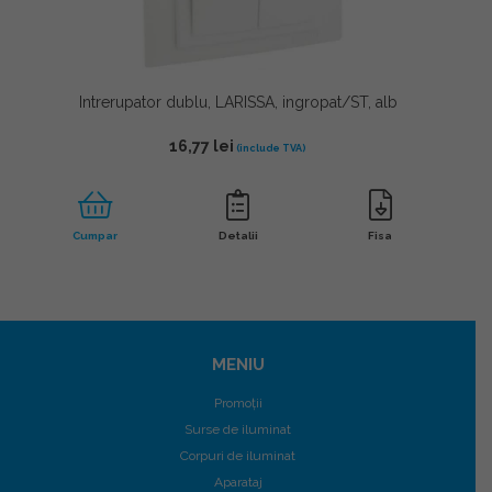
Intrerupator dublu, LARISSA, ingropat/ST, alb
16,77
lei
Cumpar
Detalii
Fisa
MENIU
Promoții
Surse de iluminat
Corpuri de iluminat
Aparataj