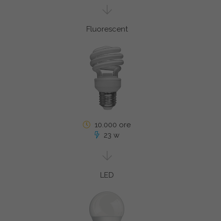
Fluorescent
10.000 ore
23 w
LED