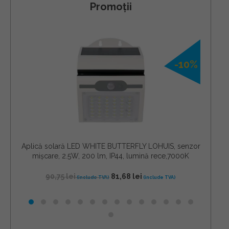
Promoții
-10%
Aplică solară LED WHITE BUTTERFLY LOHUIS, senzor
Apli
mișcare, 2.5W, 200 lm, IP44, lumină rece,7000K
mi
90,75
lei
81,68
lei