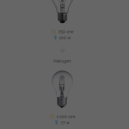
750 ore
100 w
Halogen
1.000 ore
77 w