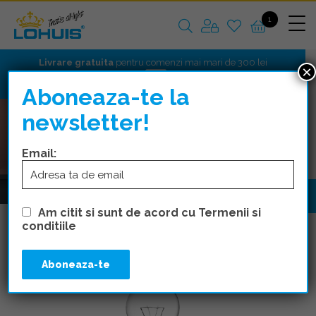
1
Livrare gratuita
pentru comenzi mai mari de 300 lei
×
Aboneaza-te la
newsletter!
Email:
Am citit si sunt de acord cu Termenii si
conditiile
Traditional