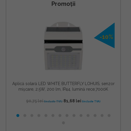
Promoții
-10%
Aplică solară LED WHITE BUTTERFLY LOHUIS, senzor
Apli
mișcare, 2.5W, 200 lm, IP44, lumină rece,7000K
mi
90,75
lei
81,68
lei