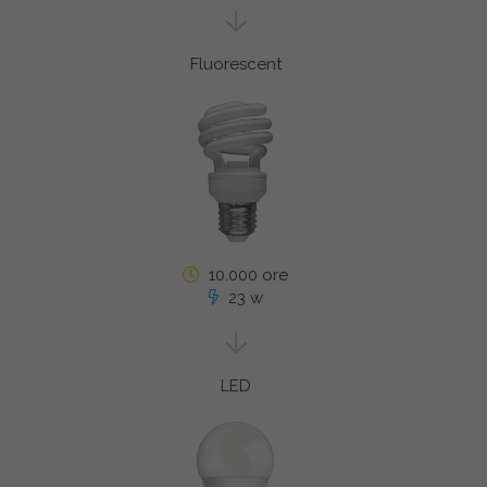
Fluorescent
10.000 ore
23 w
LED