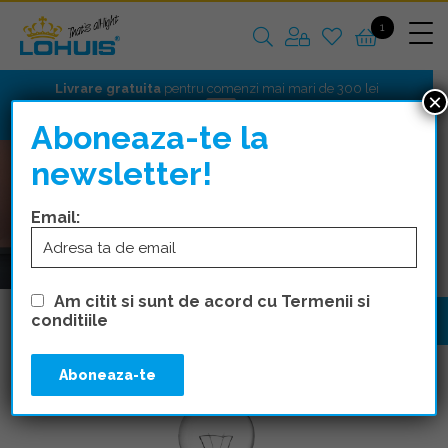
1
Livrare gratuita
pentru comenzi mai mari de 300 lei
×
Aboneaza-te la
newsletter!
Email:
Am citit si sunt de acord cu Termenii si
conditiile
Traditional