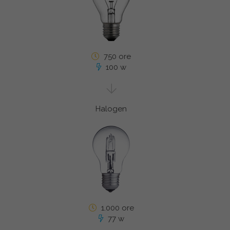
750 ore
100 w
Halogen
1.000 ore
77 w