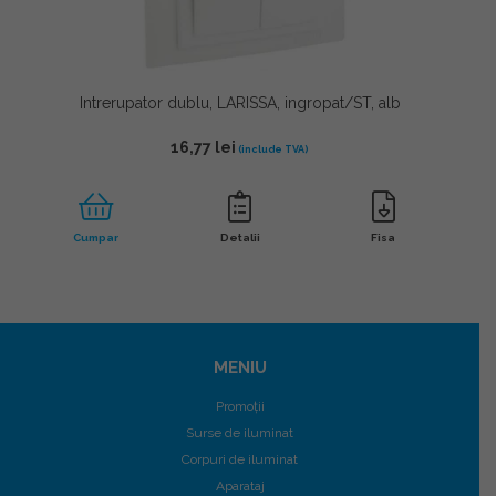
Intrerupator dublu, LARISSA, ingropat/ST, alb
16,77
lei
Cumpar
Detalii
Fisa
MENIU
Promoții
Surse de iluminat
Corpuri de iluminat
Aparataj