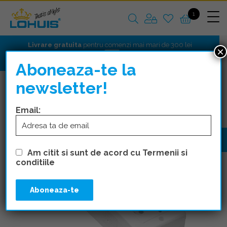
1
Livrare gratuita
pentru comenzi mai mari de 300 lei
×
Aboneaza-te la
newsletter!
APARATAJ PT
APARATAJ
OCTANS
Email:
Am citit si sunt de acord cu Termenii si
conditiile