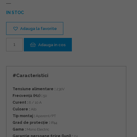
IN STOC
Adauga la favorite
Cantitate
Adauga in cos
#Caracteristici
Tensiune alimentare :
230V
Frecvență (Hz) :
50
Curent :
6 / 10 A
Culoare :
Alb
Tip montaj :
Aparent/PT
Grad de protecție :
IP44
Gama :
Mono Electric
Garanție persoane fizice (luni) :
24