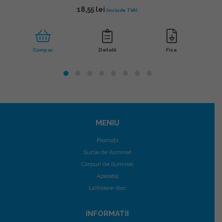
18,55
lei
Cumpar
Detalii
Fisa
MENIU
Promoții
Surse de iluminat
Corpuri de iluminat
Aparataj
Lichidare stoc
INFORMATII