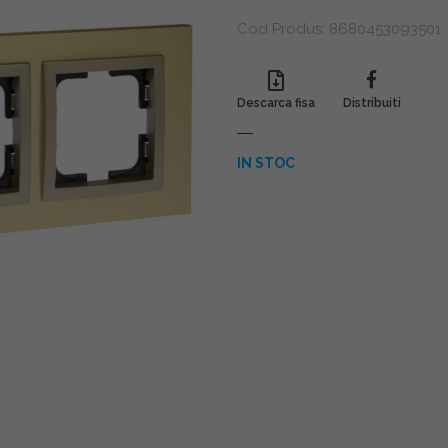
Cod Produs:
8680453093501
Descarca fisa
Distribuiti
IN STOC