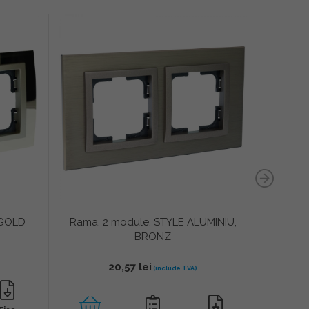
 GOLD
Rama, 2 module, STYLE ALUMINIU,
Meca
BRONZ
20,57
lei