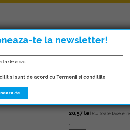
 DE ILUMINAT
CORPURI DE ILUMINAT
APARATAJ
A
neaza-te la newsletter!
 GRATUITA
PENTRU COMENZI MAI MARI DE 300 LEI
SME SI RAME
itit si sunt de acord cu Termenii si conditiile
Rama, 3 module, STYL
20,57
lei
(cu toate taxele in
"