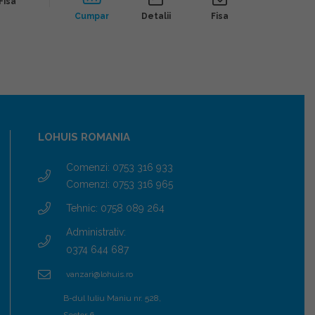
Fisa
Cumpar
Detalii
Fisa
Cump
LOHUIS ROMANIA
Comenzi: 0753 316 933
Comenzi: 0753 316 965
Tehnic: 0758 089 264
Administrativ:
0374 644 687
vanzari@lohuis.ro
B-dul Iuliu Maniu nr. 528,