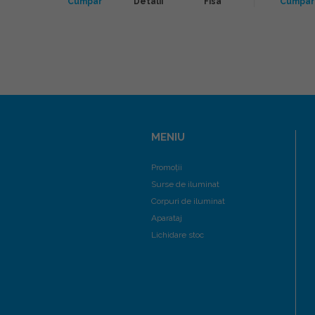
Cumpar
Detalii
Fisa
Cumpar
sa
MENIU
Promoții
Surse de iluminat
Corpuri de iluminat
Aparataj
Lichidare stoc