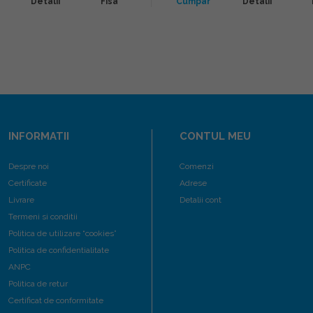
Detalii
Fisa
Cumpar
Detalii
INFORMATII
CONTUL MEU
Despre noi
Comenzi
Certificate
Adrese
Livrare
Detalii cont
Termeni si conditii
Politica de utilizare “cookies”
Politica de confidentialitate
ANPC
Politica de retur
Certificat de conformitate