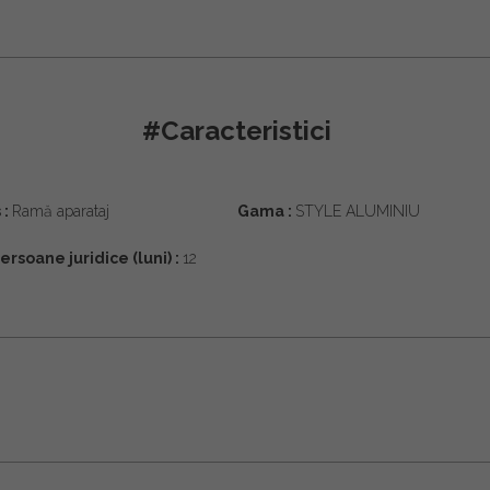
#Caracteristici
 :
Ramă aparataj
Gama :
STYLE ALUMINIU
ersoane juridice (luni) :
12