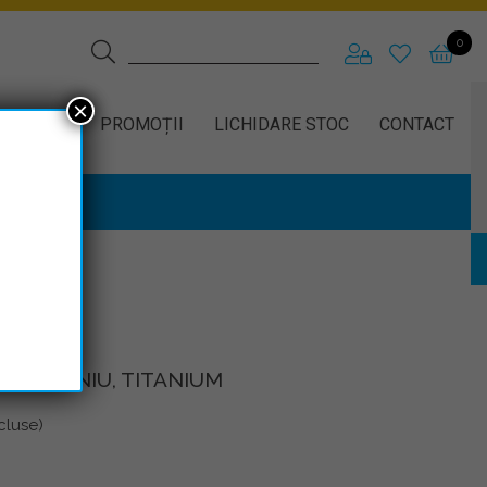
0
×
CCESORII
PROMOȚII
LICHIDARE STOC
CONTACT
E ALUMINIU, TITANIUM
cluse)