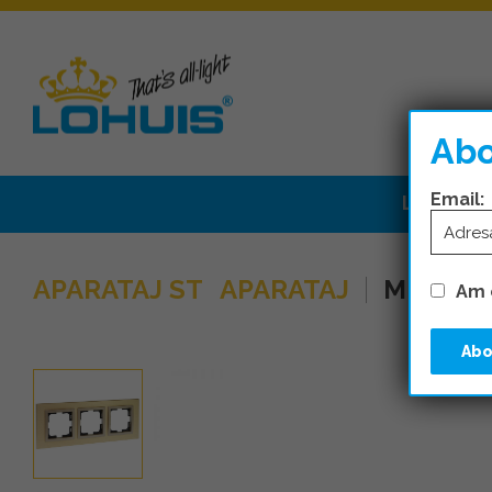
SURSE
Abo
Email:
LIVRARE
APARATAJ ST
APARATAJ
MECANI
Am c