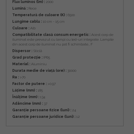
Flux luminos (lm) :
2000
Lumină :
Rece
Temperatură de culoare (K) :
6500
Lungime cablu :
10 cm - 15 cm
Culoare :
Alb
Compatibilitate clasă consum energetic :
Acest corp de
iluminat este prevazut cu lampi cu led-uri integrate. Lampile
din acest corp de iluminat nu pot fi schimbate., F
Dispersor :
Sticlă
Grad protecție :
IP65
Material :
Aluminiu
Durata medie de viață (ore) :
30000
Ra :
>70
Factor de putere :
>0.97
Lățime (mm) :
185
Înălțime (mm) :
134
Adâncime (mm) :
37
Garanție persoane fizice (luni) :
24
Garanție persoane juridice (luni) :
12