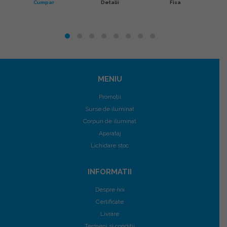
Cumpar
Detalii
Fisa
MENIU
Promoții
Surse de iluminat
Corpuri de iluminat
Aparataj
Lichidare stoc
INFORMATII
Despre noi
Certificate
Livrare
Termeni si conditii