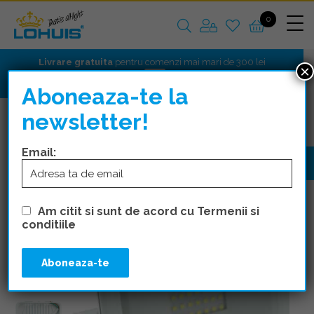
0
Livrare gratuita
pentru comenzi mai mari de 300 lei
×
Aboneaza-te la
newsletter!
CORPURI DE ILUMINAT
PROIECTOARE
Email:
Am citit si sunt de acord cu Termenii si
conditiile