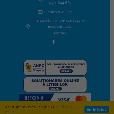
0374 644 687
vanzari@lohuis.ro
B-dul Iuliu Maniu nr. 528, Sector 6
Bucuresti 061129
Romania
Acest site utilizează cookie-uri :
Citiți mai
Am inteles
multe
LOHUIS © 2026