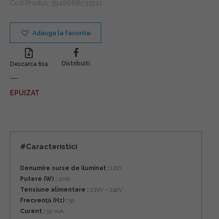
Cod Produs:
5948668031941
Adauga la favorite
Distribuiti
Descarca fisa
EPUIZAT
#Caracteristici
Denumire surse de iluminat :
LED
Putere (W) :
20W
Tensiune alimentare :
220V ÷ 240V
Frecvență (Hz) :
50
Curent :
92 mA