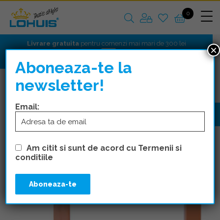
0
Livrare gratuita
pentru comenzi mai mari de 300 lei
×
Aboneaza-te la
newsletter!
APARATAJ ST
APARATAJ
LARISSA
Email:
Am citit si sunt de acord cu Termenii si
conditiile