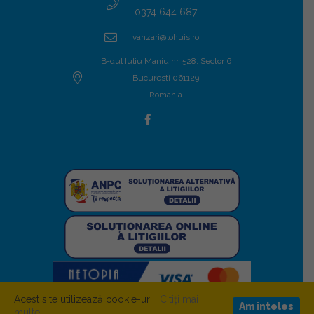
0374 644 687
vanzari@lohuis.ro
B-dul Iuliu Maniu nr. 528, Sector 6
Bucuresti 061129
Romania
Acest site utilizează cookie-uri :
Citiți mai
Am inteles
multe