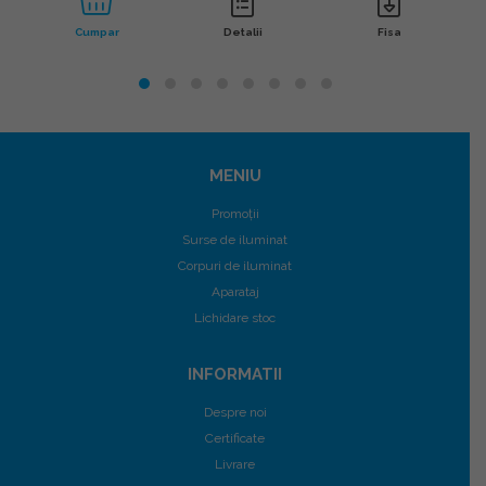
Cumpar
Detalii
Fisa
MENIU
Promoții
Surse de iluminat
Corpuri de iluminat
Aparataj
Lichidare stoc
INFORMATII
Despre noi
Certificate
Livrare