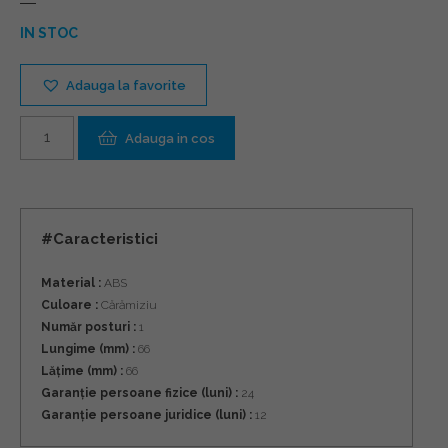
IN STOC
Adauga la favorite
Cantitate
Adauga in cos
#Caracteristici
Material :
ABS
Culoare :
Cărămiziu
Număr posturi :
1
Lungime (mm) :
66
Lățime (mm) :
66
Garanție persoane fizice (luni) :
24
Garanție persoane juridice (luni) :
12