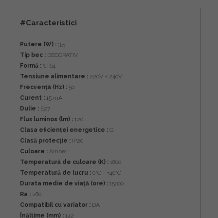
#Caracteristici
Putere (W) :
3,5
Tip bec :
DECORATIV
Formă :
ST64
Tensiune alimentare :
220V ÷ 240V
Frecvență (Hz) :
50
Curent :
15 mA
Dulie :
E27
Flux luminos (lm) :
120
Clasa eficienței energetice :
G
Clasă protecție :
IP20
Culoare :
Amber
Temperatură de culoare (K) :
1800
Temperatură de lucru :
0°C ÷ +40°C
Durata medie de viață (ore) :
15000
Ra :
>80
Compatibil cu variator :
DA
Înălțime (mm) :
142