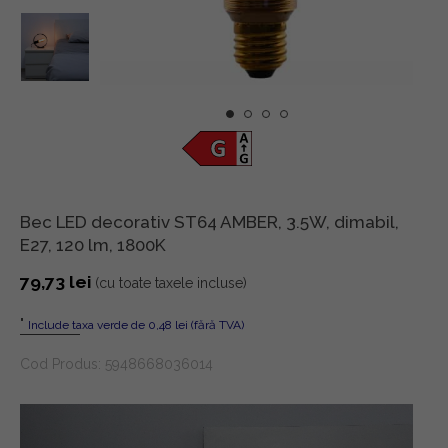
Bec LED decorativ ST64 AMBER, 3.5W, dimabil,
E27, 120 lm, 1800K
79,73
lei
(cu toate taxele incluse)
"
Include taxa verde de 0,48 lei (fără TVA)
Cod Produs:
5948668036014
Player
video