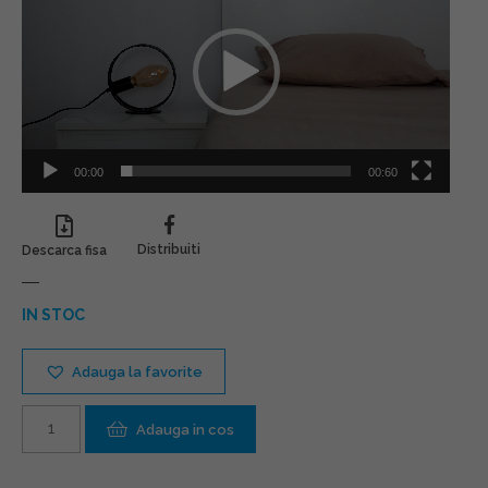
00:00
00:60
Distribuiti
Descarca fisa
IN STOC
Adauga la favorite
Cantitate
Adauga in cos