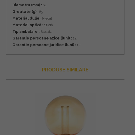
Diametru (mm) :
64
Greutate (g) :
85
Material dulie :
Metal
Material optică :
Sticlă
Tip ambalare :
Bucata
Garanție persoane fizice (luni) :
24
Garanție persoane juridice (luni) :
12
PRODUSE SIMILARE