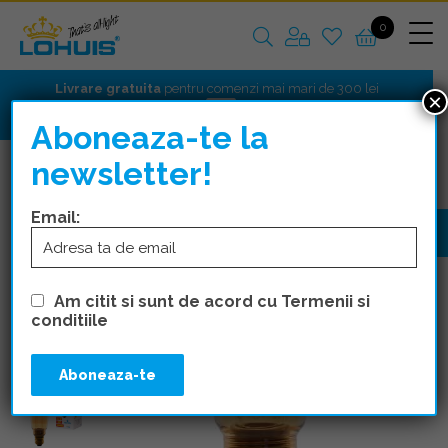
0
Livrare gratuita
pentru comenzi mai mari de 300 lei
×
Aboneaza-te la
newsletter!
Email:
Am citit si sunt de acord cu Termenii si
conditiile